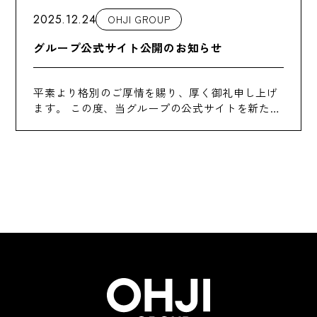
2025.12.24
OHJI GROUP
グループ公式サイト公開のお知らせ
平素より格別のご厚情を賜り、厚く御礼申し上げ
ます。 この度、当グループの公式サイトを新たに
開設いたしました。皆様へのサービス向上に努め
るべく、コンテンツの充実をはかってまいりたい
と存じます。 今後とも変わらぬご支援を賜り […]