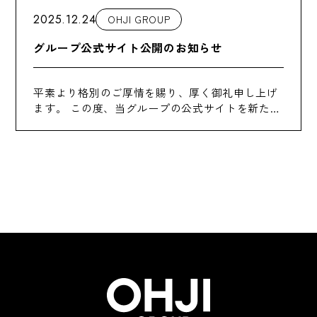
2025.12.24
OHJI GROUP
グループ公式サイト公開のお知らせ
平素より格別のご厚情を賜り、厚く御礼申し上げ
ます。 この度、当グループの公式サイトを新たに
開設いたしました。皆様へのサービス向上に努め
るべく、コンテンツの充実をはかってまいりたい
と存じます。 今後とも変わらぬご支援を賜り […]